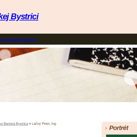
ej Bystrici
 okrese Banská Bystrica
e Banská Bystrica
»
Lačný Peter, Ing.
Portrét