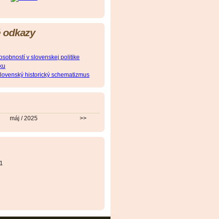
 odkazy
obností v slovenskej politike
ku
slovenský historický schematizmus
máj / 2025
>>
1