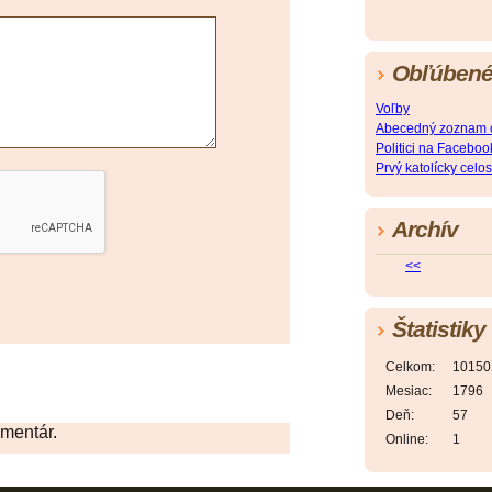
Obľúbené
Voľby
Abecedný zoznam os
Politici na Faceboo
Prvý katolícky celo
Archív
<<
Štatistiky
Celkom:
10150
Mesiac:
1796
Deň:
57
omentár.
Online:
1