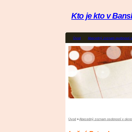
Kto je kto v Bansk
Úvod
Abecedný zoznam osobností v
Úvod
»
Abecedný zoznam osobností v okres